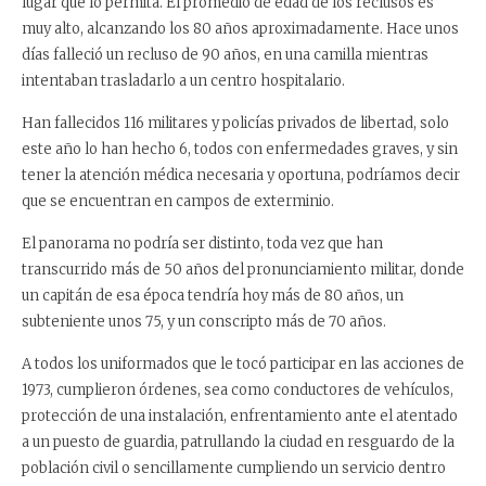
lugar que lo permita. El promedio de edad de los
reclusos es
muy alto, alcanzando los 80 años aproximadamente. Hace unos
días falleció un recluso
de 90 años, en una camilla mientras
intentaban trasladarlo a un centro hospitalario.
Han fallecidos 116 militares y policías privados de libertad, solo
este año lo han hecho 6, todos con
enfermedades graves, y sin
tener la atención médica necesaria y oportuna, podríamos decir
que se
encuentran en campos de exterminio.
El panorama no podría ser distinto, toda vez que han
transcurrido más de 50 años del
pronunciamiento militar, donde
un capitán de esa época tendría hoy más de 80 años, un
subteniente unos 75, y un conscripto más de 70 años.
A todos los uniformados que le tocó participar en las acciones de
1973, cumplieron órdenes, sea
como conductores de vehículos,
protección de una instalación, enfrentamiento ante el atentado
a
un puesto de guardia, patrullando la ciudad en resguardo de la
población civil o sencillamente
cumpliendo un servicio dentro