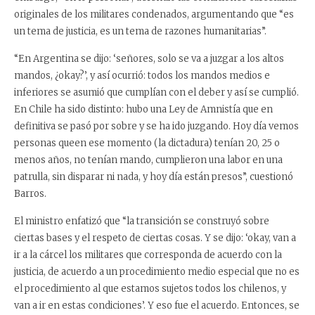
originales de los militares condenados, argumentando que “es
un tema de justicia, es un tema de razones humanitarias”.
“En Argentina se dijo: ‘señores, solo se va a juzgar a los altos
mandos, ¿okay?’, y así ocurrió: todos los mandos medios e
inferiores se asumió que cumplían con el deber y así se cumplió.
En Chile ha sido distinto: hubo una Ley de Amnistía que en
definitiva se pasó por sobre y se ha ido juzgando. Hoy día vemos
personas queen ese momento (la dictadura) tenían 20, 25 o
menos años, no tenían mando, cumplieron una labor en una
patrulla, sin disparar ni nada, y hoy día están presos”, cuestionó
Barros.
El ministro enfatizó que “la transición se construyó sobre
ciertas bases y el respeto de ciertas cosas. Y se dijo: ‘okay, van a
ir a la cárcel los militares que corresponda de acuerdo con la
justicia, de acuerdo a un procedimiento medio especial que no es
el procedimiento al que estamos sujetos todos los chilenos, y
van a ir en estas condiciones’. Y eso fue el acuerdo. Entonces, se