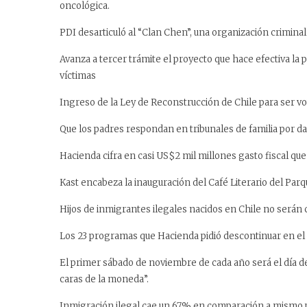
oncológica.
PDI desarticuló al “Clan Chen”, una organización crimina
Avanza a tercer trámite el proyecto que hace efectiva la 
víctimas
Ingreso de la Ley de Reconstrucción de Chile para ser vot
Que los padres respondan en tribunales de familia por da
Hacienda cifra en casi US$2 mil millones gasto fiscal q
Kast encabeza la inauguración del Café Literario del Par
Hijos de inmigrantes ilegales nacidos en Chile no serán c
Los 23 programas que Hacienda pidió descontinuar en el 
El primer sábado de noviembre de cada año será el día de
caras de la moneda”.
Inmigración ilegal cae un 67% en comparación a mismo 