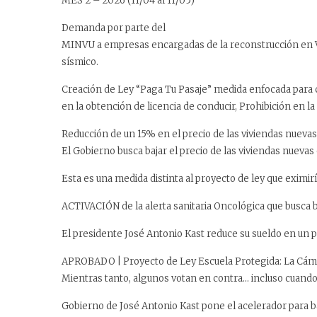
MES 2 – 2026 (11/04 al 11/05)
Demanda por parte del
MINVU a empresas encargadas de la reconstrucción en Viñ
sísmico.
Creación de Ley “Paga Tu Pasaje” medida enfocada para ca
en la obtención de licencia de conducir, Prohibición en l
Reducción de un 15% en el precio de las viviendas nuevas
El Gobierno busca bajar el precio de las viviendas nuevas
Esta es una medida distinta al proyecto de ley que eximir
ACTIVACIÓN de la alerta sanitaria Oncológica que busca b
El presidente José Antonio Kast reduce su sueldo en un po
APROBADO | Proyecto de Ley Escuela Protegida: La Cámar
Mientras tanto, algunos votan en contra… incluso cuando 
Gobierno de José Antonio Kast pone el acelerador para baja