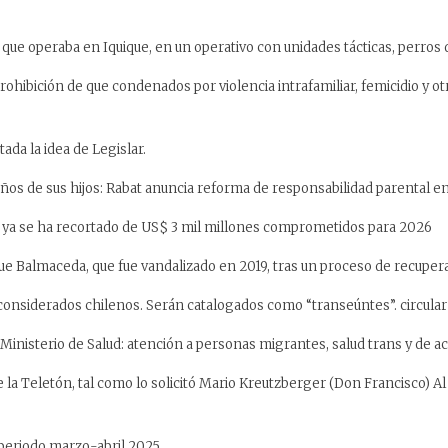
l que operaba en Iquique, en un operativo con unidades tácticas, perros
prohibición de que condenados por violencia intrafamiliar, femicidio y o
ada la idea de Legislar.
ños de sus hijos: Rabat anuncia reforma de responsabilidad parental en
ue ya se ha recortado de US$ 3 mil millones comprometidos para 2026
que Balmaceda, que fue vandalizado en 2019, tras un proceso de recupe
onsiderados chilenos. Serán catalogados como “transeúntes”. circular #0
Ministerio de Salud: atención a personas migrantes, salud trans y de
 la Teletón, tal como lo solicitó Mario Kreutzberger (Don Francisco) A
periodo marzo-abril 2025.