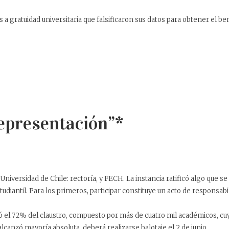
 a gratuidad universitaria que falsificaron sus datos para obtener el 
Representación”*
niversidad de Chile: rectoría, y FECH. La instancia ratificó algo que se
udiantil. Para los primeros, participar constituye un acto de responsabi
ipó el 72% del claustro, compuesto por más de cuatro mil académicos, c
anzó mayoría absoluta, deberá realizarse balotaje el 2 de junio.