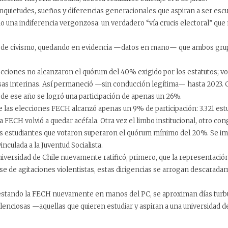
inquietudes, sueños y diferencias generacionales que aspiran a ser escu
ado una indiferencia vergonzosa: un verdadero “vía crucis electoral” q
n de civismo, quedando en evidencia —datos en mano— que ambos grup
elecciones no alcanzaron el quórum del 40% exigido por los estatutos; v
esas interinas. Así permaneció —sin conducción legítima— hasta 2023. 
 de ese año se logró una participación de apenas un 26%.
e las elecciones FECH alcanzó apenas un 9% de participación: 3.321 estu
la FECH volvió a quedar acéfala. Otra vez el limbo institucional, otro c
s estudiantes que votaron superaron el quórum mínimo del 20%. Se impus
culada a la Juventud Socialista.
niversidad de Chile nuevamente ratificó, primero, que la representación 
e de agitaciones violentistas, estas dirigencias se arrogan descaradam
estando la FECH nuevamente en manos del PC, se aproximan días turbul
lenciosas —aquellas que quieren estudiar y aspiran a una universidad 