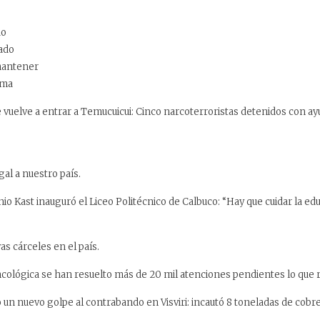
do
cado
 mantener
ema
uelve a entrar a Temucuicui: Cinco narcoterroristas detenidos con ayu
gal a nuestro país.
io Kast inauguró el Liceo Politécnico de Calbuco: “Hay que cuidar la e
s cárceles en el país.
ncológica se han resuelto más de 20 mil atenciones pendientes lo que r
un nuevo golpe al contrabando en Visviri: incautó 8 toneladas de cobr