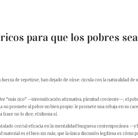
 ricos para que los pobres s
 a fuerza de repetirse, han dejado de oírse: circula con la naturalidad 
elve
“más rico”
—intensificación afirmativa, plenitud creciente—; el pob
 no promete al pobre un bien propio: le promete una rebaja en su care
 frase no lo dice; el idioma sí.
nstalado con tal eficacia en la mentalidad burguesa contemporánea —y b
ad material es el bien sin más; que la única discusión legítima es cómo 