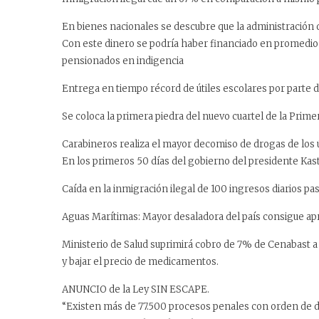
En bienes nacionales se descubre que la administración d
Con este dinero se podría haber financiado en promedio 
pensionados en indigencia
Entrega en tiempo récord de útiles escolares por parte 
Se coloca la primera piedra del nuevo cuartel de la Pri
Carabineros realiza el mayor decomiso de drogas de los ú
En los primeros 50 días del gobierno del presidente Kast
Caída en la inmigración ilegal de 100 ingresos diarios pa
Aguas Marítimas: Mayor desaladora del país consigue ap
Ministerio de Salud suprimirá cobro de 7% de Cenabast a
y bajar el precio de medicamentos.
ANUNCIO de la Ley SIN ESCAPE.
“Existen más de 77.500 procesos penales con orden de d