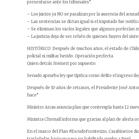
presentarse ante los tribunales”.
– Los juicios ya NO se paralizan por la ausencia del acusa
– Las sentencias se dictan igual si el imputado fue notifi
– Se eliminan los vacíos legales que algunos preferían
– La justicia deja de ser rehén de quienes huyen del sist
HISTÓRICO: Después de muchos años, el estado de Chile v
policial ni militar herido. Operación perfecta.
Quien detrás Steinert por supuesto.
Senado aprueba ley que tipifica como delito el ingreso ile
Después de 10 años de retrasos, el Presidente José Anton
hace”
Ministro Arrau anuncia plan que contempla hasta 12 nueva
Ministra Chomalí informa que gracias al plan de alerta o
En el marco del Plan #EscudoFronterizo, Carabineros dio 
trasladadas hacia un paso no habilitado rumbo a Perú.