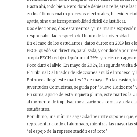
Hasta ahí, todo bien. Pero donde debieran reflejarse las 
en los últimos cuatro procesos electorales, ha evidenci
apatía, sino una irresponsabilidad difícil de justificar.
Dos elecciones, dos estamentos, y una misma expresió
responsabilidad respecto del futuro de la universidad.
En el caso de los estudiantes, datos duros: en 2019 las 
FECH quedó sin directiva, paralizada, y conducida por m
propia FECH redujo el quórum al 25%, y recién en agosto
Poco duró el alivio. En mayo de 2024, la segunda vuelta d
El Tribunal Calificador de Elecciones anuló el proceso, y 
Entonces llegó este martes 12 de mayo. En la ocasión, lo
Juventudes Comunistas, seguida por “Nuevo Horizonte”, vin
En suma, a juicio de esta inquieta pluma, este martes la U
al momento de impulsar movilizaciones, tomas y toda clas
estudiantes.
Por último, una mínima sagacidad permite suponer que, 
representar a todo el alumnado, mientras las mayorías si
“el espejo de la representación está roto”.