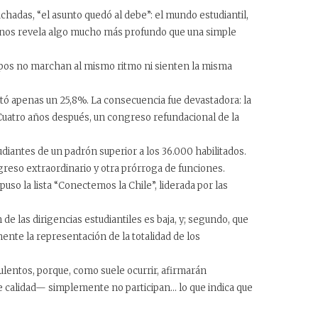
chadas, “el asunto quedó al debe”: el mundo estudiantil,
ue nos revela algo mucho más profundo que una simple
os no marchan al mismo ritmo ni sienten la misma
otó apenas un 25,8%. La consecuencia fue devastadora: la
Cuatro años después, un congreso refundacional de la
diantes de un padrón superior a los 36.000 habilitados.
ongreso extraordinario y otra prórroga de funciones.
o la lista “Conectemos la Chile”, liderada por las
de las dirigencias estudiantiles es baja, y; segundo, que
ente la representación de la totalidad de los
entos, porque, como suele ocurrir, afirmarán
de calidad— simplemente no participan… lo que indica que